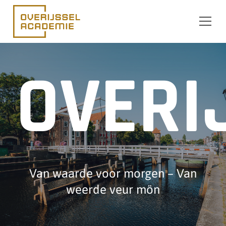
Ga naar de inhoud
OVERI
Van waarde voor morgen – Van
weerde veur mön