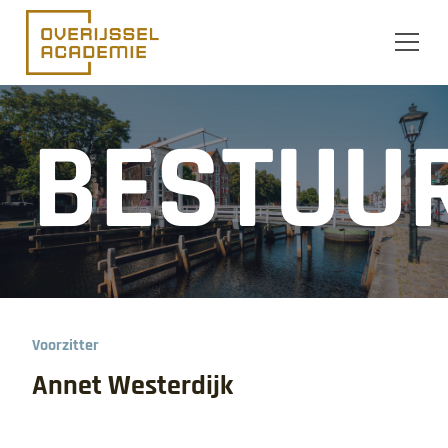
Ga naar de inhoud
BESTUU
Voorzitter
Annet Westerdijk