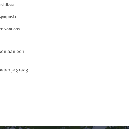
zichtbaar
 symposia,
ten voor ons
ken aan een
eten je graag!