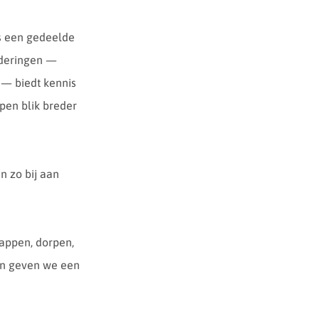
als een gedeelde
nderingen —
 — biedt kennis
pen blik breder
n zo bij aan
happen, dorpen,
en geven we een