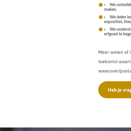
We ontwikke
maken.
We delen ken
exposities, the
We onderste
erfgoed te bege
Meer weten of 
toekomst waarin
www.overijssel
Heb je vra