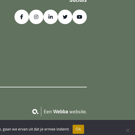
Socials
Een
Webba
website.
Ok
e, gaan we ervan uit dat je ermee instemt.