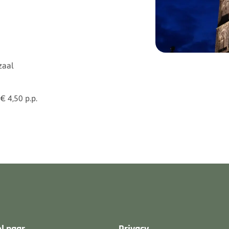
zaal
€ 4,50 p.p.