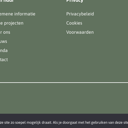
l naar
Privacy
emene informatie
Privacybeleid
e projecten
Cookies
r ons
Voorwaarden
uws
nda
tact
 site zo soepel mogelijk draait. Als je doorgaat met het gebruiken van deze sit