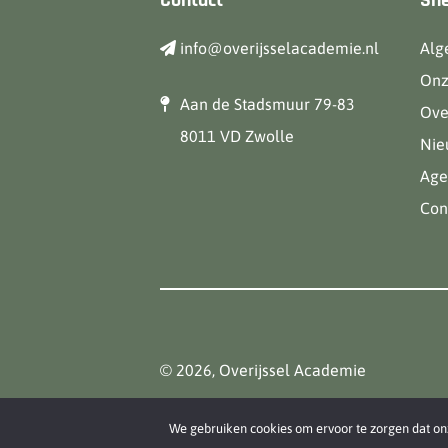
Contact
Sne
info@overijsselacademie.nl
Alg
Onz
Aan de Stadsmuur 79-83
Ove
8011 VD Zwolle
Nie
Age
Con
© 2026, Overijssel Academie
We gebruiken cookies om ervoor te zorgen dat onze