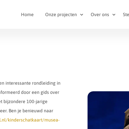
Home
Onze projecten
Over ons
St
n interessante rondleiding in
ïnformeerd door een gids over
et bijzondere 100-jarige
meer. Ben je benieuwd naar
l.nl/kinderschatkaart/musea-