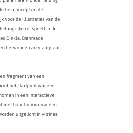
iplinair team onder leiding
e het concept en de
 voor de illustraties van de
elangrijke rol speelt in de
Kees Dinkla. Bianmacé
n en herwonnen acrylaatplaat
 een fragment van een
ormt het startpunt van een
nomen in een interactieve
at met haar buurvrouw, een
rden uitgelicht in vitrines,