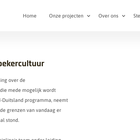
Home
Onze projecten
Over ons
St
bekercultuur
ling over de
, die mede mogelijk wordt
nd-Duitsland programma, neemt
n de grenzen van vandaag er
al stond.