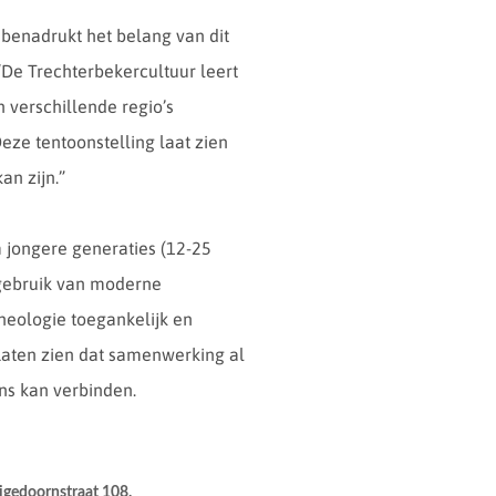
benadrukt het belang van dit
“De Trechterbekercultuur leert
n verschillende regio’s
ze tentoonstelling laat zien
an zijn.”
 jongere generaties (12-25
t gebruik van moderne
heologie toegankelijk en
Laten zien dat samenwerking al
ons kan verbinden.
uigedoornstraat 108.