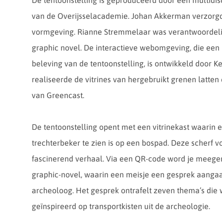
De tentoonstelling is geproduceerd door een multidisc
van de Overijsselacademie. Johan Akkerman verzorgd
vormgeving. Rianne Stremmelaar was verantwoordelijk
graphic novel. De interactieve webomgeving, die een b
beleving van de tentoonstelling, is ontwikkeld door 
realiseerde de vitrines van hergebruikt grenen latte
van Greencast.
De tentoonstelling opent met een vitrinekast waarin
trechterbeker te zien is op een bospad. Deze scherf v
fascinerend verhaal. Via een QR-code word je meege
graphic-novel, waarin een meisje een gesprek aanga
archeoloog. Het gesprek ontrafelt zeven thema’s die wo
geïnspireerd op transportkisten uit de archeologie.