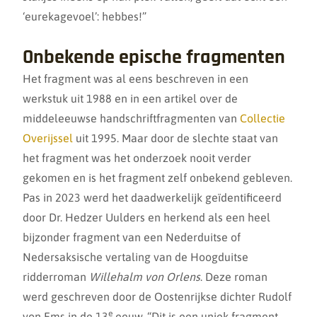
‘eurekagevoel’: hebbes!”
Onbekende epische fragmenten
Het fragment was al eens beschreven in een
werkstuk uit 1988 en in een artikel over de
middeleeuwse handschriftfragmenten van
Collectie
Overijssel
uit 1995. Maar door de slechte staat van
het fragment was het onderzoek nooit verder
gekomen en is het fragment zelf onbekend gebleven.
Pas in 2023 werd het daadwerkelijk geïdentificeerd
door Dr. Hedzer Uulders en herkend als een heel
bijzonder fragment van een Nederduitse of
Nedersaksische vertaling van de Hoogduitse
ridderroman
Willehalm von Orlens
. Deze roman
werd geschreven door de Oostenrijkse dichter Rudolf
e
von Ems in de 13
eeuw. “Dit is een uniek fragment,