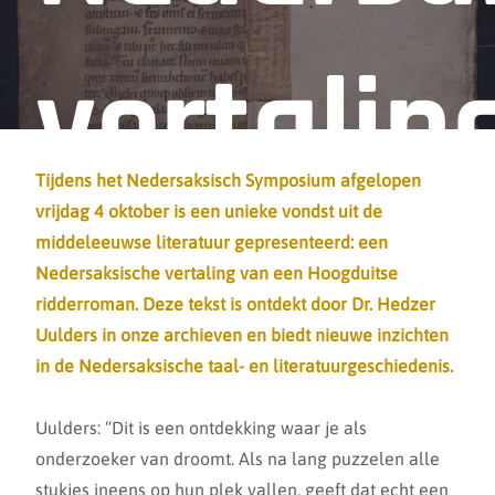
vertalin
Tijdens het Nedersaksisch Symposium afgelopen
vrijdag 4 oktober is een unieke vondst uit de
ridderr
middeleeuwse literatuur gepresenteerd: een
Nedersaksische vertaling van een Hoogduitse
ridderroman. Deze tekst is ontdekt door Dr. Hedzer
Uulders in onze archieven en biedt nieuwe inzichten
in de Nedersaksische taal- en literatuurgeschiedenis.
ontdekt
Uulders: “Dit is een ontdekking waar je als
onderzoeker van droomt. Als na lang puzzelen alle
stukjes ineens op hun plek vallen, geeft dat echt een