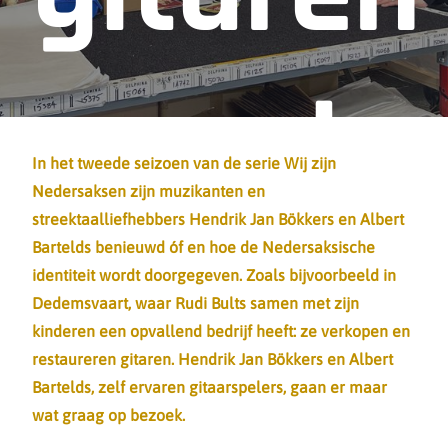
van de
In het tweede seizoen van de serie Wij zijn
Nedersaksen zijn muzikanten en
streektaalliefhebbers Hendrik Jan Bökkers en Albert
familie
Bartelds benieuwd óf en hoe de Nedersaksische
identiteit wordt doorgegeven. Zoals bijvoorbeeld in
Dedemsvaart, waar Rudi Bults samen met zijn
kinderen een opvallend bedrijf heeft: ze verkopen en
restaureren gitaren. Hendrik Jan Bökkers en Albert
Bartelds, zelf ervaren gitaarspelers, gaan er maar
wat graag op bezoek.