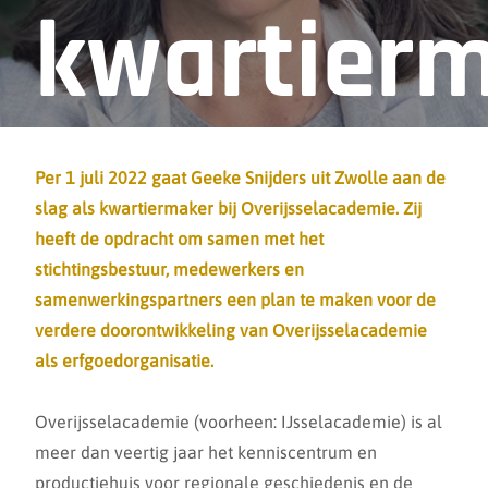
kwartier
Overijsse
Per 1 juli 2022 gaat Geeke Snijders uit Zwolle aan de
slag als kwartiermaker bij Overijsselacademie. Zij
heeft de opdracht om samen met het
stichtingsbestuur, medewerkers en
samenwerkingspartners een plan te maken voor de
verdere doorontwikkeling van Overijsselacademie
als erfgoedorganisatie.
Overijsselacademie (voorheen: IJsselacademie) is al
meer dan veertig jaar het kenniscentrum en
productiehuis voor regionale geschiedenis en de