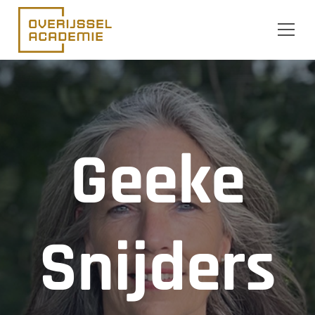
Ga naar de inhoud
Geeke
Snijders