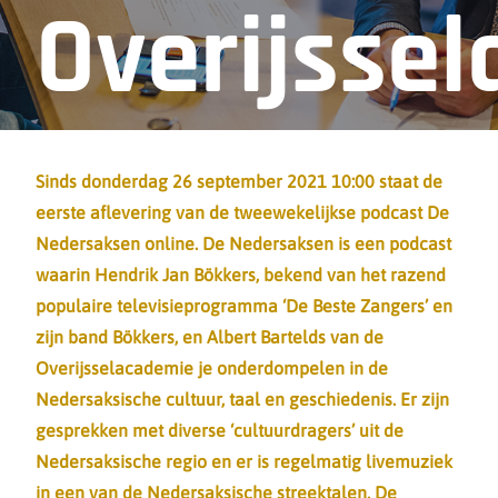
Overijsse
presenter
Sinds donderdag 26 september 2021 10:00 staat de
eerste aflevering van de tweewekelijkse podcast
De
Nedersaksen
online. De Nedersaksen is een podcast
De
waarin Hendrik Jan Bökkers, bekend van het razend
populaire televisieprogramma ‘De Beste Zangers’ en
zijn band Bökkers, en Albert Bartelds van de
Overijsselacademie je onderdompelen in de
Nedersaksische cultuur, taal en geschiedenis. Er zijn
Nedersak
gesprekken met diverse ‘cultuurdragers’ uit de
Nedersaksische regio en er is regelmatig livemuziek
in een van de Nedersaksische streektalen. De