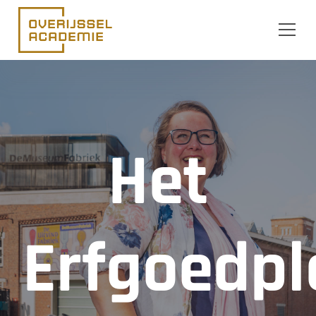
Ga naar de inhoud
Het
Erfgoedpl