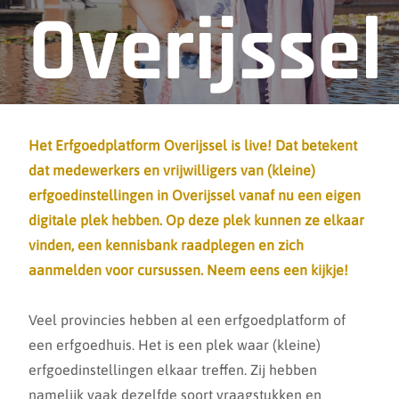
Overijssel
is live!
Het
Erfgoedplatform Overijssel
is live! Dat betekent
dat medewerkers en vrijwilligers van (kleine)
erfgoedinstellingen in Overijssel vanaf nu een eigen
digitale plek hebben. Op deze plek kunnen ze elkaar
vinden, een kennisbank raadplegen en zich
aanmelden voor cursussen. Neem eens een kijkje!
Veel provincies hebben al een erfgoedplatform of
een erfgoedhuis. Het is een plek waar (kleine)
erfgoedinstellingen elkaar treffen. Zij hebben
namelijk vaak dezelfde soort vraagstukken en