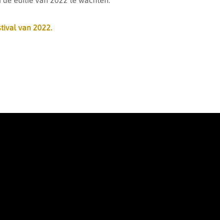
 de editie van 2022 te wachten.
tival van 2022.