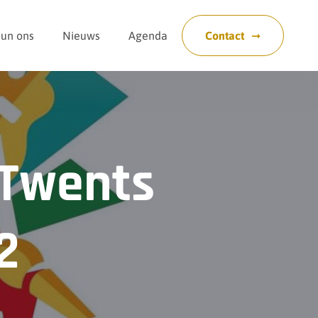
eun ons
Nieuws
Agenda
Contact
 Twents
2