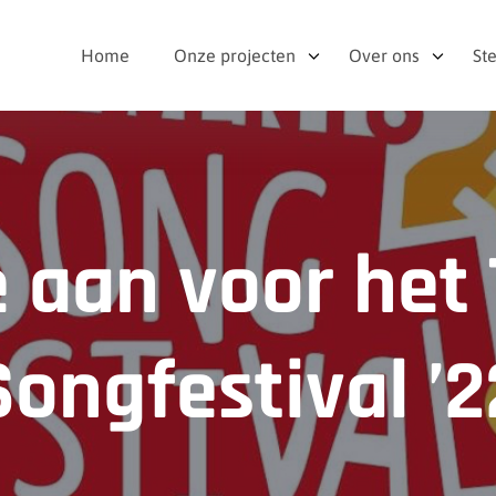
Home
Onze projecten
Over ons
St
e aan voor het
Songfestival ’2