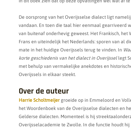
in dit boek zien dat op deze opvattingen wel wat af te 
De oorsprong van het Overijsselse dialect ligt nameli
vandaan. En toen die taal hier eenmaal gearriveerd w
van buitenaf onderhevig geweest. Het Frankisch, het W
Frans en uiteindelijk het Nederlands: sporen van al di
mate in het huidige Overijssels terug te vinden. In
Waa
korte geschiedenis van het dialect in Overijssel
legt S
met behulp van vermakelijke anekdotes en historische
Overijssels in elkaar steekt.
Over de auteur
Harrie Scholtmeijer
groeide op in Emmeloord en Voll
het Woordenboek van de Overijsselse dialecten en 
Gelderse dialecten. Momenteel is hij streektaalonde
Overijsselacademie te Zwolle. In die functie houdt hi