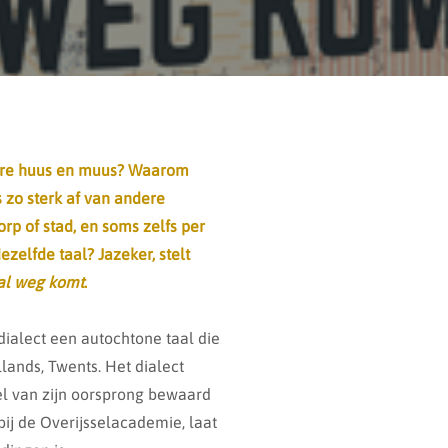
ere huus
en muus
? Waarom
 zo sterk af van andere
orp of stad, en soms zelfs per
zelfde taal? Jazeker, stelt
al weg komt
.
dialect een autochtone taal die
lands, Twents. Het dialect
eel van zijn oorsprong bewaard
ij de Overijsselacademie, laat