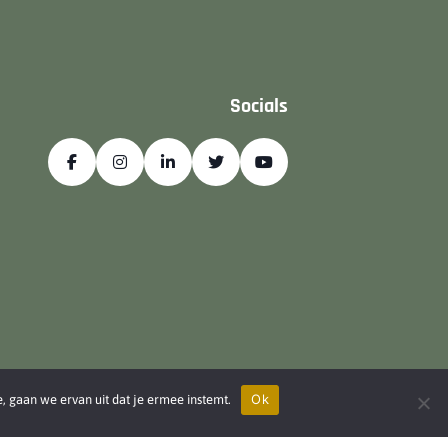
Socials
Ok
e, gaan we ervan uit dat je ermee instemt.