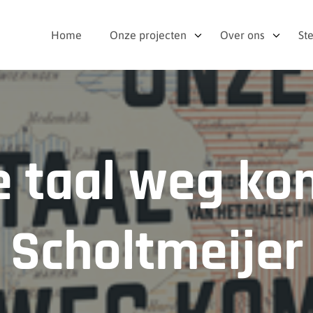
Home
Onze projecten
Over ons
St
 taal weg kom
Scholtmeijer