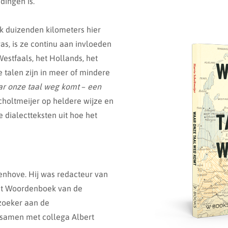
dingen is.
jk duizenden kilometers hier
as, is ze continu aan invloeden
estfaals, het Hollands, het
e talen zijn in meer of mindere
r onze taal weg komt
–
een
choltmeijer op heldere wijze en
 dialectteksten uit hoe het
enhove. Hij was redacteur van
het Woordenboek van de
rzoeker aan de
j samen met collega Albert