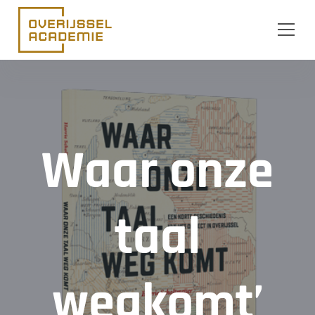
Ga naar de inhoud
Waar onze
taal
wegkomt’