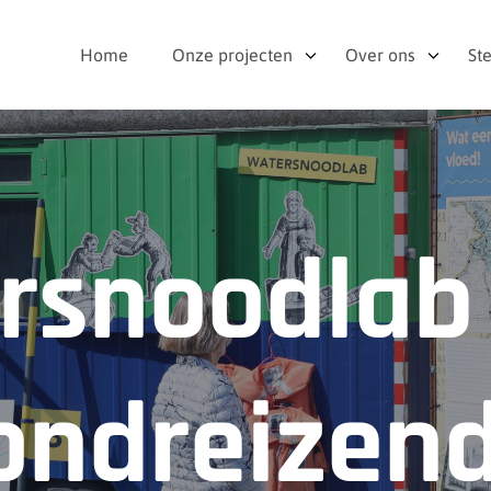
Home
Onze projecten
Over ons
St
rsnoodlab 
ondreizen