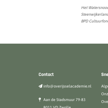
Het Watersnood
Steenwijkerland
BPD Cultuurfond
Contact
Sne
info@overijsselacademie.nl
Alg
Onz
Aan de Stadsmuur 79-83
Ove
8011 VD Zwolle