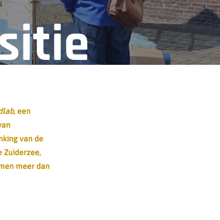
sitie
dlab
, een
van
nking van de
 Zuiderzee,
wamen meer dan