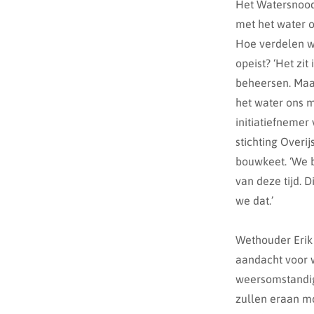
Het Watersnoodl
met het water o
Hoe verdelen w
opeist? ‘Het zi
beheersen. Maar
het water ons m
initiatiefneme
stichting Overi
bouwkeet. ‘We 
van deze tijd. 
we dat.’
Wethouder Erik
aandacht voor w
weersomstandig
zullen eraan m