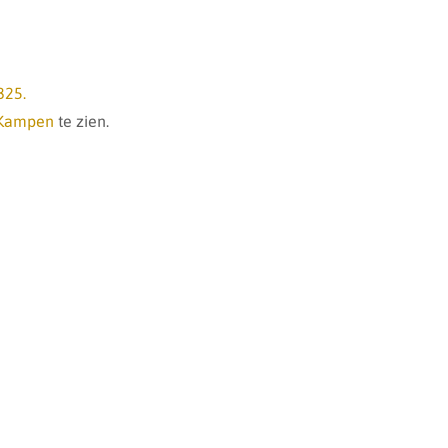
825.
f Kampen
te zien.