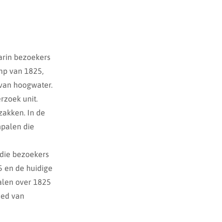
arin bezoekers
mp van 1825,
 van hoogwater.
rzoek unit.
zakken. In de
npalen die
 die bezoekers
 en de huidige
alen over 1825
ied van