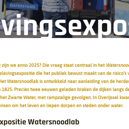
vingsexpo
 zijn we anno 2025? Die vraag staat centraal in het
Watersnoo
levingsexpositie die het publiek bewust maakt van de risico’s 
Het Watersnoodlab is ontwikkeld naar aanleiding van de herde
 1825. Precies twee eeuwen geleden braken de dijken langs de
n het Zwarte Water, met rampzalige gevolgen. In Overijssel k
nsen om het leven en liepen dorpen en steden onder water.
expositie Watersnoodlab