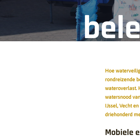
bele
Hoe waterveilig
rondreizende be
wateroverlast. 
watersnood van
IJssel, Vecht e
driehonderd me
Mobiele 