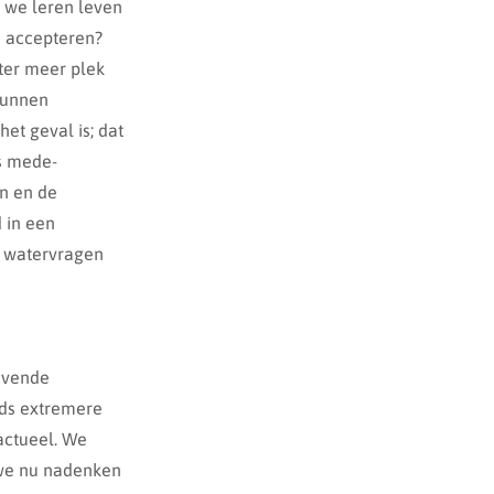
n we leren leven
e accepteren?
ter meer plek
 kunnen
t geval is; dat
is mede-
n en de
 in een
e watervragen
jvende
eds extremere
actueel. We
we nu nadenken