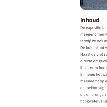
Inhoud
De expositie b
meegenomen wor
terwijl ze ook 
De buitenkant v
Naast de unit s
directe omgevi
illustreren hoe
Binnenin het wa
meeneemt op ee
en toekomstige
uit, en brengen
hoogwaterveilig