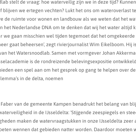
ab stelt de vraag: hoe waterveilig zijn we in deze tijd? Kunne
f blijven we ertegen vechten? Lukt het ons om wateroverlast t
e de ruimte voor wonen en landbouw als we weten dat het wa
t in het Nederlandse DNA om te denken dat wij het water altijd
 we gaan misschien wel tijden tegemoet dat het omgekeerde he
eer gaat beheersen’, zegt rivierjournalist Wim Eikelboom. Hij 
r van het Watersnoodlab. Samen met vormgever Johan Akkerma
jsselacademie is de rondreizende belevingsexpositie ontwikkeld
bieden een spel aan om het gesprek op gang te helpen over d
Dilemma’s in de delta, noemen
 Faber van de gemeente Kampen benadrukt het belang van bli
aterveiligheid in de IJsseldelta: ‘Stijgende zeespiegels en ste
heden maken de watervraagstukken in onze IJsseldelta zeer 
oeten wennen dat gebieden natter worden. Daardoor moeten 