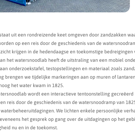
estaat uit een rondreizende keet omgeven door zandzakken wa
den op een reis door de geschiedenis van de watersnoodra
inzicht krijgen in de hedendaagse en toekomstige bedreigingen
an het watersnoodlab heeft de uitstraling van een mobiel onde
taan onderzoekstafel, testopstellingen en materiaal zoals zand
ng brengen we tijdelijke markeringen aan op muren of lantare
 hoog het water kwam in 1825.
tersnoodlab wordt een interactieve tentoonstelling gecreëerd
n reis door de geschiedenis van de watersnoodramp van 1825
 waterbeheeruitdagingen. We lichten enkele persoonlijke verh
 eveneens het gesprek op gang over de uitdagingen op het geb
heid nu en in de toekomst.