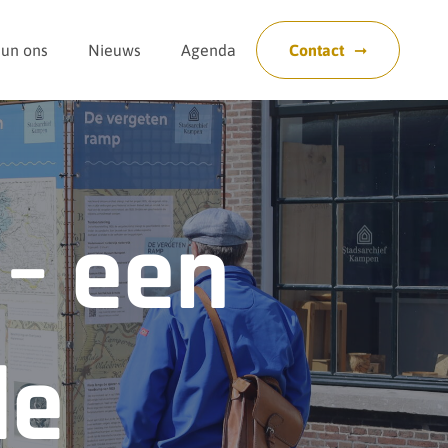
eun ons
Nieuws
Agenda
Contact
– een
de