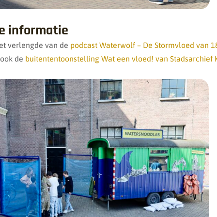
e informatie
 het verlengde van de
podcast Waterwolf – De Stormvloed van 1
s ook de
buitententoonstelling Wat een vloed! van Stadsarchie