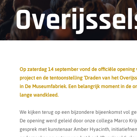
Overijsse
Op zaterdag 14 september vond de officiële opening v
project en de tentoonstelling ‘Draden van het Overijss
in
De Museumfabriek
. Een belangrijk moment in de o
lange wandkleed.
We kijken terug op een bijzondere bijeenkomst vol ge
De opening werd geleid door onze collega Marco Krijn
gesprek met kunstenaar Amber Hyacinth, initiatiefne