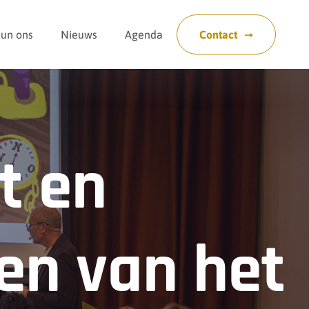
eun ons
Nieuws
Agenda
Contact
t en
den van het