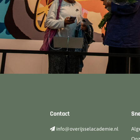
Contact
Sne
info@overijsselacademie.nl
Alg
Onz