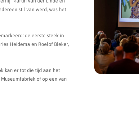
ernij’ Martin van der Linde en
dereen stil van werd, was het
markeerd: de eerste steek in
dries Heidema en Roelof Bleker,
 kan er tot die tijd aan het
 Museumfabriek of op een van