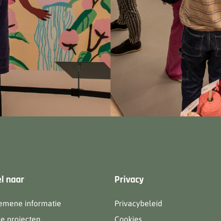
l naar
Privacy
emene informatie
Privacybeleid
e projecten
Cookies