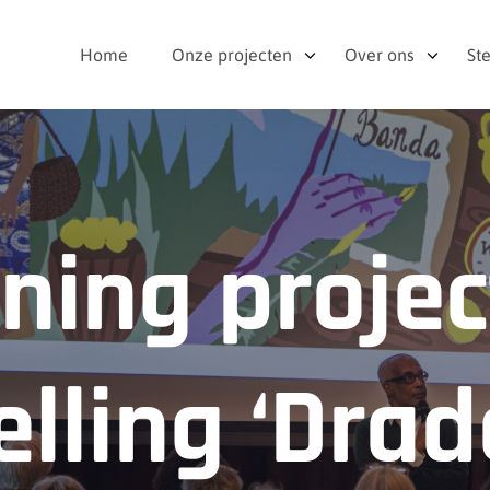
Home
Onze projecten
Over ons
St
ning projec
lling ‘Dra