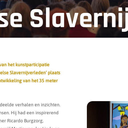
lse Slaverni
an het kunstparticipatie
else Slavernijverleden’ plaats
ntwikkeling van het 35 meter
deelde verhalen en inzichten.
sen. Hij had een inspirerend
mer Ricardo Burgzorg,